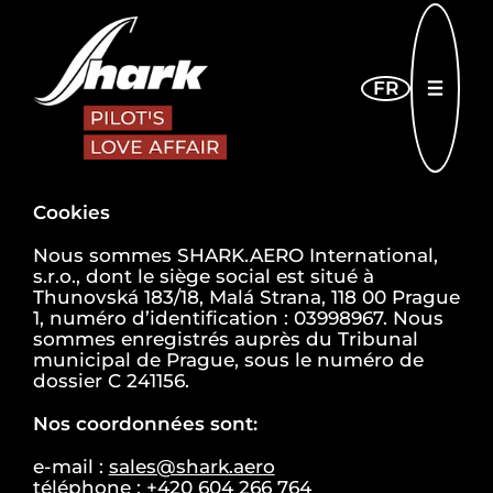
Skip to main content
FR
OUVR
Cookies
Nous sommes SHARK.AERO International,
s.r.o., dont le siège social est situé à
Thunovská 183/18, Malá Strana, 118 00 Prague
1, numéro d’identification : 03998967. Nous
sommes enregistrés auprès du Tribunal
municipal de Prague, sous le numéro de
dossier C 241156.
Nos coordonnées sont:
e-mail :
sales@shark.aero
téléphone : +420 604 266 764