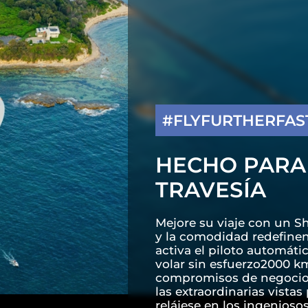
#FLYFURTHERFAS
HECHO PARA
TRAVESÍA
Mejore su viaje con un Sh
y la comodidad redefinen 
activa el piloto automát
volar sin esfuerzo2000 k
compromisos de negocios 
las extraordinarias vista
relájese en los ingenioso