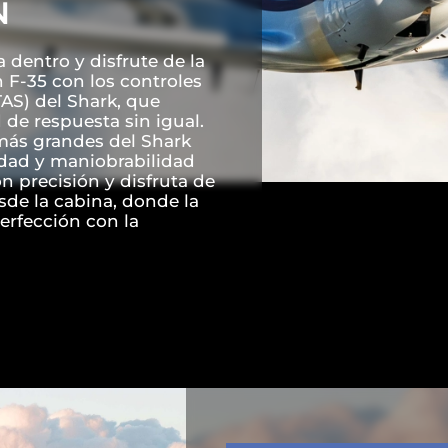
N
a dentro y disfrute de la
 F-35 con los controles
AS) del Shark, que
de respuesta sin igual.
 más grandes del Shark
idad y maniobrabilidad
n precisión y disfruta de
de la cabina, donde la
erfección con la