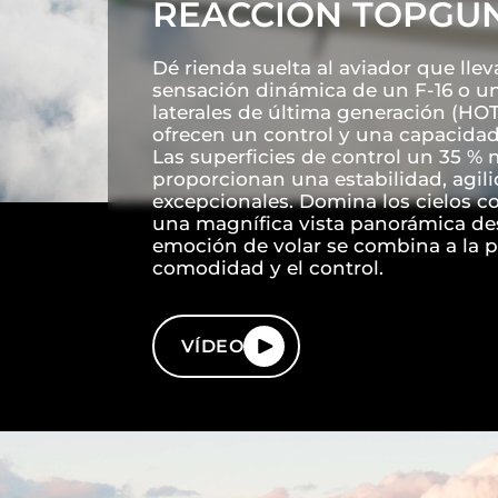
REACCIÓN TOPGU
Dé rienda suelta al aviador que llev
sensación dinámica de un F-16 o un
laterales de última generación (HOT
ofrecen un control y una capacidad 
Las superficies de control un 35 %
proporcionan una estabilidad, agil
excepcionales. Domina los cielos co
una magnífica vista panorámica des
emoción de volar se combina a la p
comodidad y el control.
VÍDEO