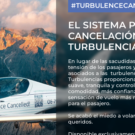
#TURBULENCECA
EL SISTEMA 
CANCELACIÓ
TURBULENCI
En lugar de las sacudidas
tensión de los pasajeros
asociados a las turbulen
Turbulencias proporcion
suave, tranquila y contro
comodidad, más confianz
sensación de vuelo más r
para el pasajero.
Se acabó el miedo a volar
queridos.
Disponible exclusivament